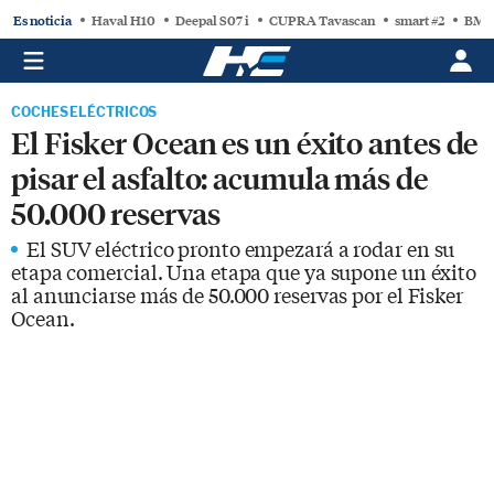
Es noticia
Haval H10
Deepal S07 i
CUPRA Tavascan
smart #2
BMW
COCHES ELÉCTRICOS
El Fisker Ocean es un éxito antes de
pisar el asfalto: acumula más de
50.000 reservas
El SUV eléctrico pronto empezará a rodar en su
etapa comercial. Una etapa que ya supone un éxito
al anunciarse más de 50.000 reservas por el Fisker
Ocean.