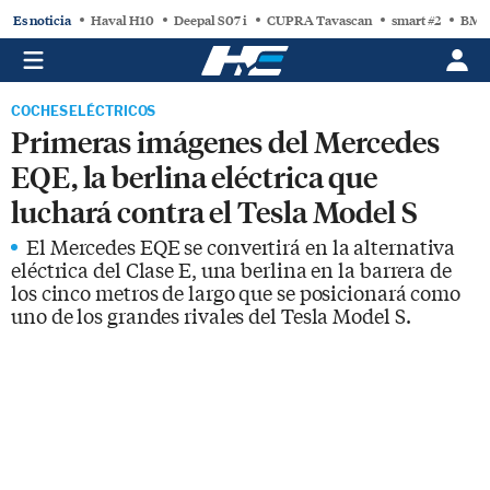
Es noticia
Haval H10
Deepal S07 i
CUPRA Tavascan
smart #2
BMW
COCHES ELÉCTRICOS
Primeras imágenes del Mercedes
EQE, la berlina eléctrica que
luchará contra el Tesla Model S
El Mercedes EQE se convertirá en la alternativa
eléctrica del Clase E, una berlina en la barrera de
los cinco metros de largo que se posicionará como
uno de los grandes rivales del Tesla Model S.