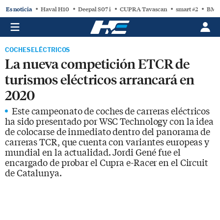
Es noticia
Haval H10
Deepal S07 i
CUPRA Tavascan
smart #2
BMW
COCHES ELÉCTRICOS
La nueva competición ETCR de
turismos eléctricos arrancará en
2020
Este campeonato de coches de carreras eléctricos
ha sido presentado por WSC Technology con la idea
de colocarse de inmediato dentro del panorama de
carreras TCR, que cuenta con variantes europeas y
mundial en la actualidad. Jordi Gené fue el
encargado de probar el Cupra e-Racer en el Circuit
de Catalunya.