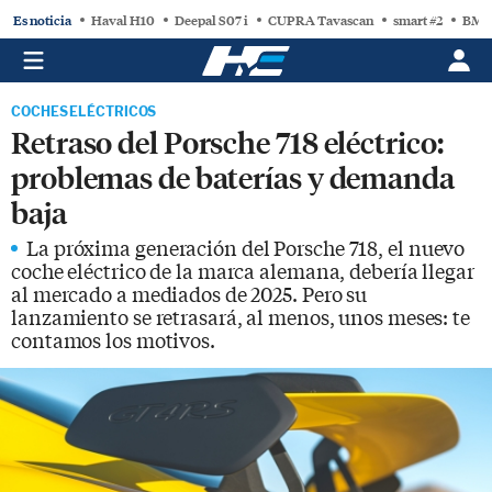
Es noticia
Haval H10
Deepal S07 i
CUPRA Tavascan
smart #2
BMW
COCHES ELÉCTRICOS
Retraso del Porsche 718 eléctrico:
problemas de baterías y demanda
baja
La próxima generación del Porsche 718, el nuevo
coche eléctrico de la marca alemana, debería llegar
al mercado a mediados de 2025. Pero su
lanzamiento se retrasará, al menos, unos meses: te
contamos los motivos.