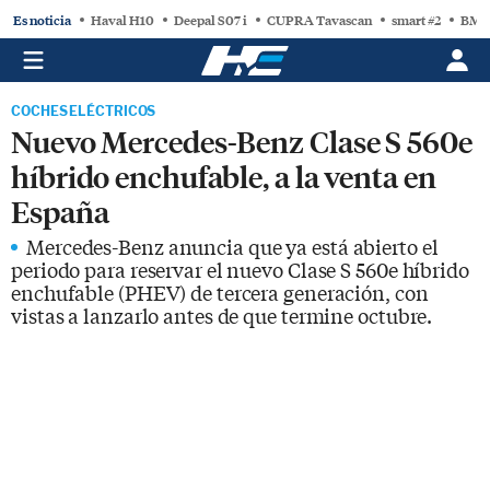
Es noticia
Haval H10
Deepal S07 i
CUPRA Tavascan
smart #2
BMW
COCHES ELÉCTRICOS
Nuevo Mercedes-Benz Clase S 560e
híbrido enchufable, a la venta en
España
Mercedes-Benz anuncia que ya está abierto el
periodo para reservar el nuevo Clase S 560e híbrido
enchufable (PHEV) de tercera generación, con
vistas a lanzarlo antes de que termine octubre.