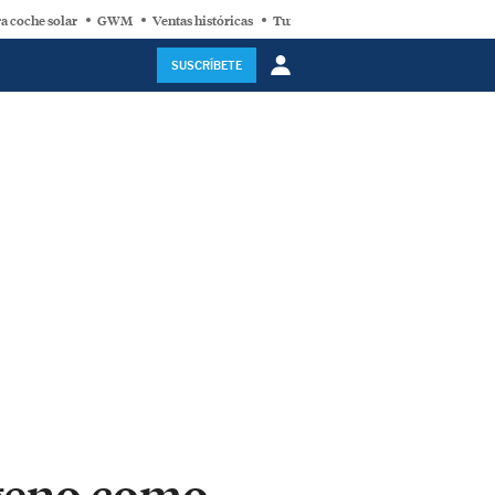
a coche solar
GWM
Ventas históricas
Turbina eólica
SUSCRÍBETE
ógeno como