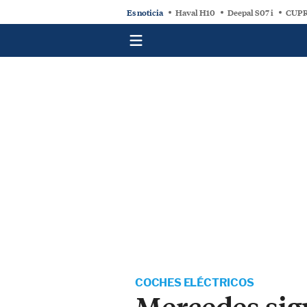
Es noticia
Haval H10
Deepal S07 i
CUPR
COCHES ELÉCTRICOS
Mercedes sig