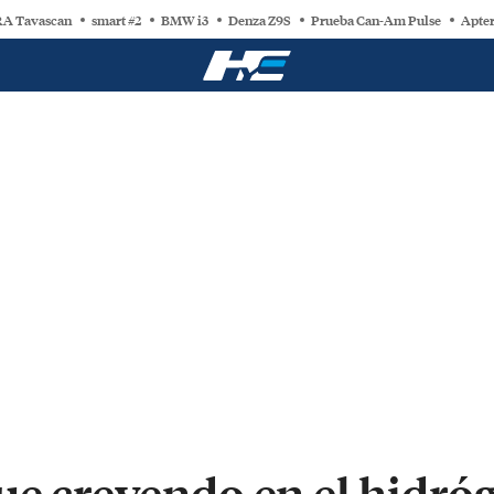
A Tavascan
smart #2
BMW i3
Denza Z9S
Prueba Can-Am Pulse
Apter
ue creyendo en el hidr