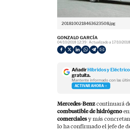
2018100218463623508.jpg
GONZALO GARCÍA
04/10/2018 12:39
Actualizado a 17/10/201
Añadir
Híbridos y Eléctric
gratuita.
Mantente informado con las últim
ACTIVAR AHORA
Mercedes-Benz
continuará de
combustible de hidrógeno
en
comerciales
y más concretame
lo ha confirmado el jefe de d