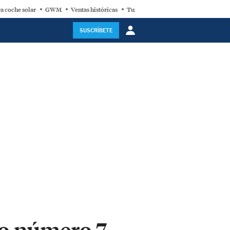
a coche solar
GWM
Ventas históricas
Turbina eólica
SUSCRÍBETE
do número 7