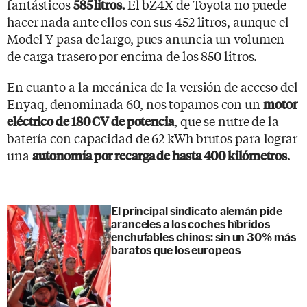
fantásticos
El bZ4X de Toyota no puede
585 litros.
hacer nada ante ellos con sus 452 litros, aunque el
Model Y pasa de largo, pues anuncia un volumen
de carga trasero por encima de los 850 litros.
En cuanto a la mecánica de la versión de acceso del
Enyaq, denominada 60, nos topamos con un
motor
, que se nutre de la
eléctrico de 180 CV de potencia
batería con capacidad de 62 kWh brutos para lograr
una
.
autonomía por recarga de hasta 400 kilómetros
El principal sindicato alemán pide
aranceles a los coches híbridos
enchufables chinos: sin un 30% más
baratos que los europeos