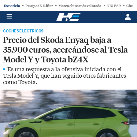
Es noticia
Peugeot E-Rifter
Marca china más valorada
NIO ES9
Chery
COCHES ELÉCTRICOS
Precio del Skoda Enyaq baja a
35.900 euros, acercándose al Tesla
Model Y y Toyota bZ4X
Es una respuesta a la ofensiva iniciada con el
Tesla Model Y, que han seguido otros fabricantes
como Toyota.