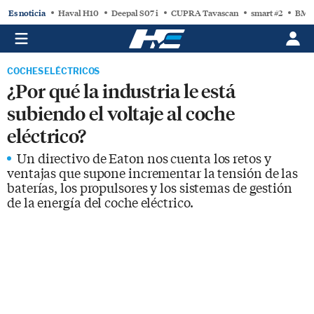
Es noticia
Haval H10
Deepal S07 i
CUPRA Tavascan
smart #2
BMW
COCHES ELÉCTRICOS
¿Por qué la industria le está
subiendo el voltaje al coche
eléctrico?
Un directivo de Eaton nos cuenta los retos y
ventajas que supone incrementar la tensión de las
baterías, los propulsores y los sistemas de gestión
de la energía del coche eléctrico.