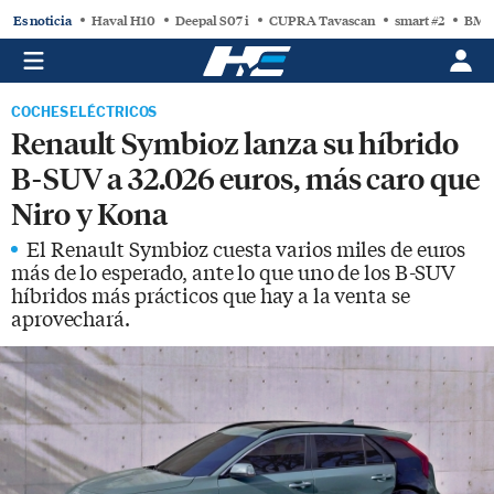
Es noticia
Haval H10
Deepal S07 i
CUPRA Tavascan
smart #2
BMW
COCHES ELÉCTRICOS
Renault Symbioz lanza su híbrido
B-SUV a 32.026 euros, más caro que
Niro y Kona
El Renault Symbioz cuesta varios miles de euros
más de lo esperado, ante lo que uno de los B-SUV
híbridos más prácticos que hay a la venta se
aprovechará.