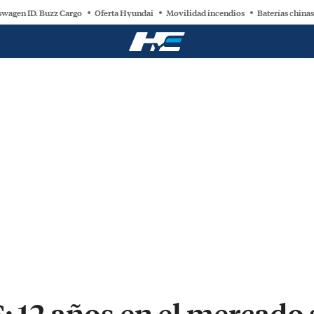
swagen ID. Buzz Cargo
Oferta Hyundai
Movilidad incendios
Baterías chinas
: 12 años en el mercado