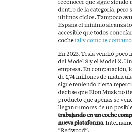
reconocer que sigue siendo
dentro de la categoría, pero 
últimos ciclos. Tampoco ayu
España el mínimo alcanza los
accesible que todos conocía
coche
tal y como te contamo
En 2023, Tesla vendió poco
del Model S y el Model X. U
empresa. En comparación, l
de 1,74 millones de matricul
sigue teniendo cierta reperc
decirse que Elon Musk no ti
producto que apenas se ven
llegan rumores de un posibl
trabajando en un coche comp
nueva plataforma
. Internam
“Redwood”.