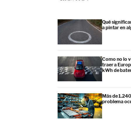
Qué signific
a pintar en a
Como no lo v
traer a Europ
kWh de bate
Más de 1.240
problema ocu