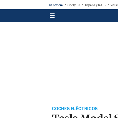
Es noticia
Geely E2
España y la UE
Volk
COCHES ELÉCTRICOS
Tesla Model S