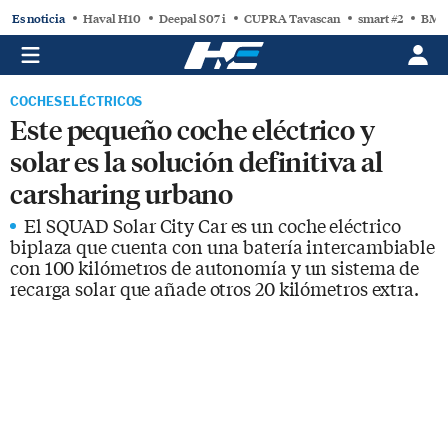
Es noticia
Haval H10
Deepal S07 i
CUPRA Tavascan
smart #2
BMW
COCHES ELÉCTRICOS
Este pequeño coche eléctrico y
solar es la solución definitiva al
carsharing urbano
El SQUAD Solar City Car es un coche eléctrico
biplaza que cuenta con una batería intercambiable
con 100 kilómetros de autonomía y un sistema de
recarga solar que añade otros 20 kilómetros extra.