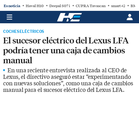
Es noticia
Haval H10
Deepal S07 i
CUPRA Tavascan
smart #2
BMW
COCHES ELÉCTRICOS
El sucesor eléctrico del Lexus LFA
podría tener una caja de cambios
manual
En una reciente entrevista realizada al CEO de
Lexus, el directivo aseguró estar “experimentando
con nuevas soluciones”, como una caja de cambios
manual para el sucesor eléctrico del Lexus LFA.