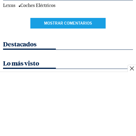
Lexus
Coches Eléctricos
MOSTRAR COMENTARIOS
Destacados
Lo más visto
Quienes
Contacto
Aviso
Política de
Fecha
somos
legal
cookies
Matrícula