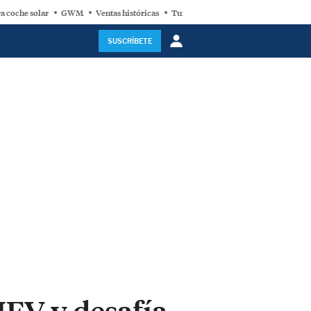
a coche solar
GWM
Ventas históricas
Turbina eólica
SUSCRÍBETE
HEV y desafía