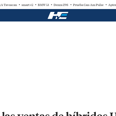
A Tavascan
smart #2
BMW i3
Denza Z9S
Prueba Can-Am Pulse
Apter
 las ventas de híbridos 