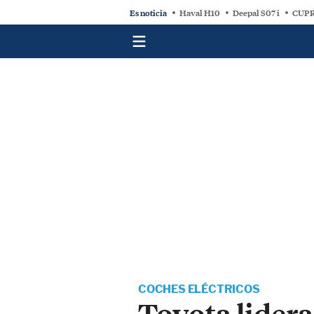
Es noticia
Haval H10
Deepal S07 i
CUPR
COCHES ELÉCTRICOS
Toyota lidera