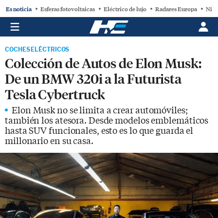
Es noticia
Esferas fotovoltaicas
Eléctrico de lujo
Radares Europa
Niss
COCHES ELÉCTRICOS
Colección de Autos de Elon Musk:
De un BMW 320i a la Futurista
Tesla Cybertruck
Elon Musk no se limita a crear automóviles;
también los atesora. Desde modelos emblemáticos
hasta SUV funcionales, esto es lo que guarda el
millonario en su casa.