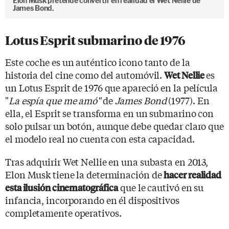
Elon Musk pretende convertir en realidad el Wet Nellie de
James Bond.
Lotus Esprit submarino de 1976
Este coche es un auténtico icono tanto de la
historia del cine como del automóvil.
es
Wet Nellie
un Lotus Esprit de 1976 que apareció en la película
"
La espía que me amó"
de
James Bond
(1977). En
ella, el Esprit se transforma en un submarino con
solo pulsar un botón, aunque debe quedar claro que
el modelo real no cuenta con esta capacidad.
Tras adquirir Wet Nellie en una subasta en 2013,
Elon Musk tiene la determinación de
hacer realidad
que le cautivó en su
esta ilusión cinematográfica
infancia, incorporando en él dispositivos
completamente operativos.