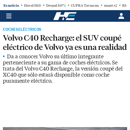
Es noticia
Haval H10
Deepal S07 i
CUPRA Tavascan
smart #2
BMW
COCHES ELÉCTRICOS
Volvo C40 Recharge: el SUV coupé
eléctrico de Volvo ya es una realidad
Da a conocer Volvo su último integrante
perteneciente a su gama de coches eléctricos. Se
trata del Volvo C40 Recharge, la versión coupé del
XC40 que sólo estará disponible como coche
puramente eléctrico.