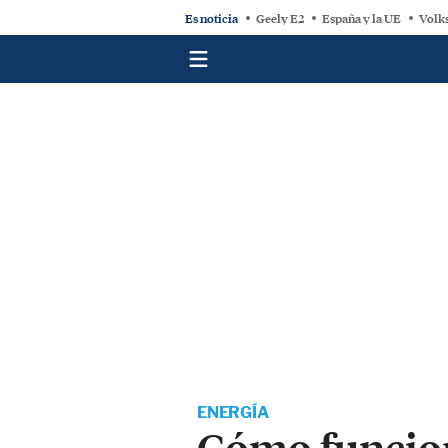
Es noticia
Geely E2
España y la UE
Volk
ENERGÍA
Cómo funciona