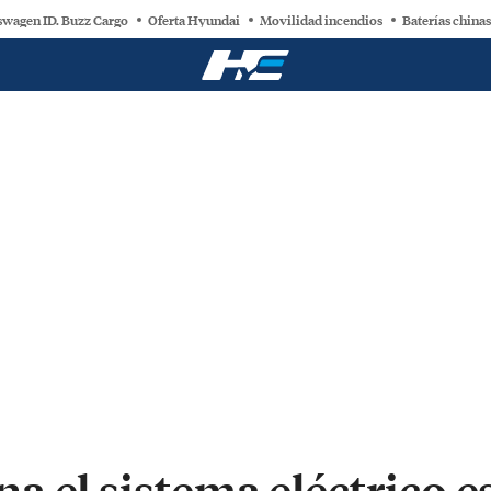
swagen ID. Buzz Cargo
Oferta Hyundai
Movilidad incendios
Baterías chinas
 el sistema eléctrico e