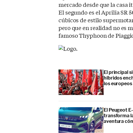
mercado desde que la casa it
El segundo es el Aprilia SR 
cúbicos de estilo supermotar
pero que en realidad no es m
famoso Thyphoon de Piaggi
El principal 
híbridos enc
los europeos
El Peugeot E-
transforma l
aventura cóm