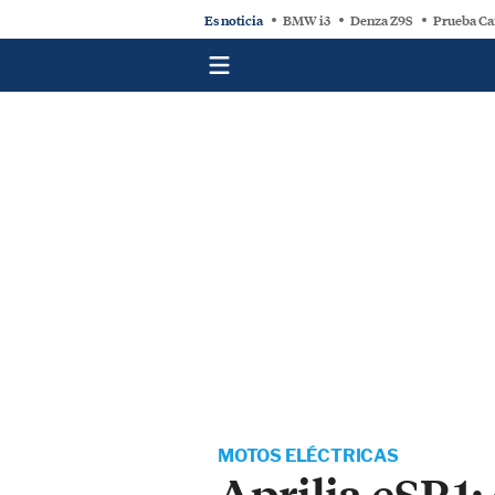
Es noticia
BMW i3
Denza Z9S
Prueba Ca
MOTOS ELÉCTRICAS
Aprilia eSR1: 