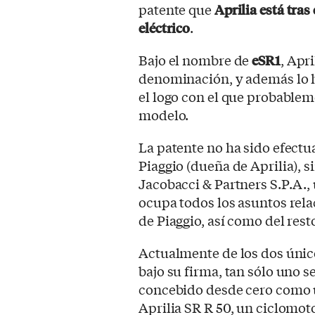
patente que
Aprilia está tra
eléctrico
.
Bajo el nombre de
eSR1
, Apr
denominación, y además lo 
el logo con el que probable
modelo.
La patente no ha sido efectua
Piaggio (dueña de Aprilia), s
Jacobacci & Partners S.P.A.,
ocupa todos los asuntos rela
de Piaggio, así como del rest
Actualmente de los dos únic
bajo su firma, tan sólo uno
concebido desde cero como u
Aprilia SR R 50, un ciclomot