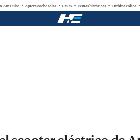
n-Am Pulse
Aptera coche solar
GWM
Ventas históricas
Turbina eólica
el scooter eléctrico de A