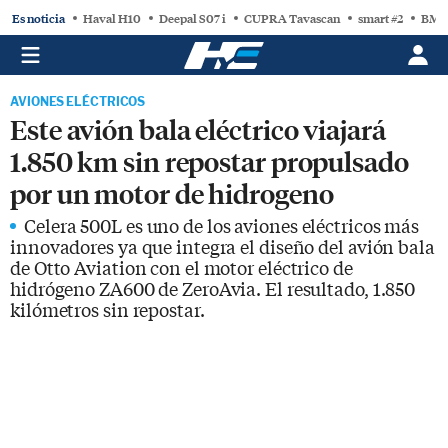
Es noticia
Haval H10
Deepal S07 i
CUPRA Tavascan
smart #2
BMW
AVIONES ELÉCTRICOS
Este avión bala eléctrico viajará
1.850 km sin repostar propulsado
por un motor de hidrogeno
Celera 500L es uno de los aviones eléctricos más
innovadores ya que integra el diseño del avión bala
de Otto Aviation con el motor eléctrico de
hidrógeno ZA600 de ZeroAvia. El resultado, 1.850
kilómetros sin repostar.