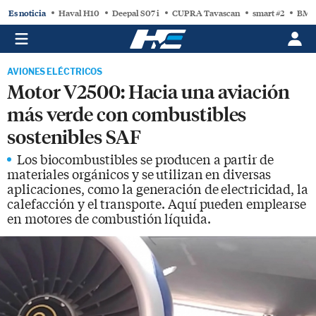
Es noticia
Haval H10
Deepal S07 i
CUPRA Tavascan
smart #2
BMW
AVIONES ELÉCTRICOS
Motor V2500: Hacia una aviación
más verde con combustibles
sostenibles SAF
Los biocombustibles se producen a partir de
materiales orgánicos y se utilizan en diversas
aplicaciones, como la generación de electricidad, la
calefacción y el transporte. Aquí pueden emplearse
en motores de combustión líquida.