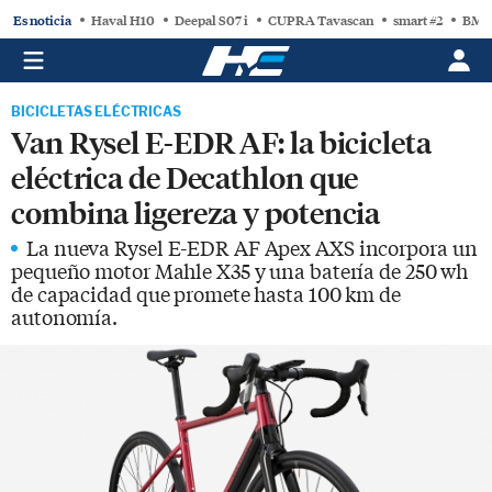
Es noticia
Haval H10
Deepal S07 i
CUPRA Tavascan
smart #2
BMW
BICICLETAS ELÉCTRICAS
Van Rysel E-EDR AF: la bicicleta
eléctrica de Decathlon que
combina ligereza y potencia
La nueva Rysel E-EDR AF Apex AXS incorpora un
pequeño motor Mahle X35 y una batería de 250 wh
de capacidad que promete hasta 100 km de
autonomía.