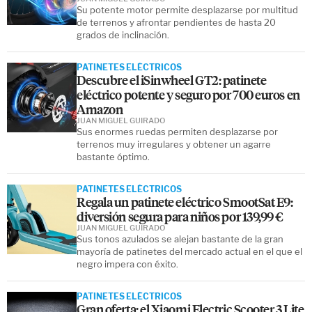
Su potente motor permite desplazarse por multitud
de terrenos y afrontar pendientes de hasta 20
grados de inclinación.
PATINETES ELÉCTRICOS
Descubre el iSinwheel GT2: patinete
eléctrico potente y seguro por 700 euros en
Amazon
JUAN MIGUEL GUIRADO
Sus enormes ruedas permiten desplazarse por
terrenos muy irregulares y obtener un agarre
bastante óptimo.
PATINETES ELÉCTRICOS
Regala un patinete eléctrico SmootSat E9:
diversión segura para niños por 139,99 €
JUAN MIGUEL GUIRADO
Sus tonos azulados se alejan bastante de la gran
mayoría de patinetes del mercado actual en el que el
negro impera con éxito.
PATINETES ELÉCTRICOS
Gran oferta: el Xiaomi Electric Scooter 3 Lite