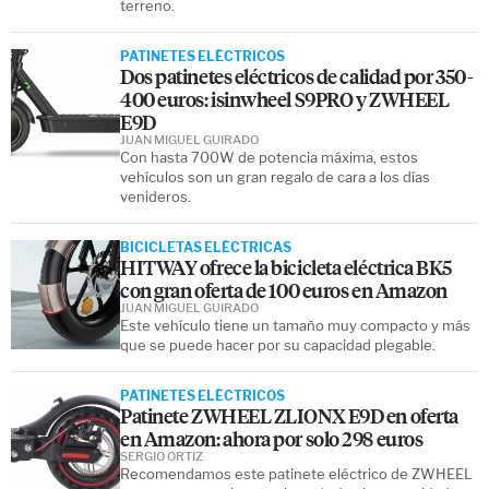
terreno.
PATINETES ELÉCTRICOS
Dos patinetes eléctricos de calidad por 350-
400 euros: isinwheel S9PRO y ZWHEEL
E9D
JUAN MIGUEL GUIRADO
Con hasta 700W de potencia máxima, estos
vehículos son un gran regalo de cara a los días
venideros.
BICICLETAS ELÉCTRICAS
HITWAY ofrece la bicicleta eléctrica BK5
con gran oferta de 100 euros en Amazon
JUAN MIGUEL GUIRADO
Este vehículo tiene un tamaño muy compacto y más
que se puede hacer por su capacidad plegable.
PATINETES ELÉCTRICOS
Patinete ZWHEEL ZLIONX E9D en oferta
en Amazon: ahora por solo 298 euros
SERGIO ORTIZ
Recomendamos este patinete eléctrico de ZWHEEL