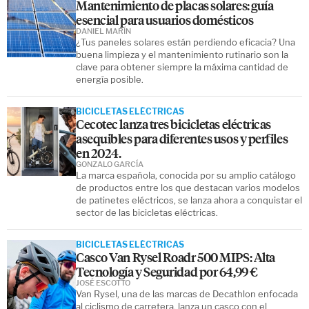
Mantenimiento de placas solares: guía
esencial para usuarios domésticos
DANIEL MARÍN
¿Tus paneles solares están perdiendo eficacia? Una
buena limpieza y el mantenimiento rutinario son la
clave para obtener siempre la máxima cantidad de
energía posible.
BICICLETAS ELÉCTRICAS
Cecotec lanza tres bicicletas eléctricas
asequibles para diferentes usos y perfiles
en 2024.
GONZALO GARCÍA
La marca española, conocida por su amplio catálogo
de productos entre los que destacan varios modelos
de patinetes eléctricos, se lanza ahora a conquistar el
sector de las bicicletas eléctricas.
BICICLETAS ELÉCTRICAS
Casco Van Rysel Roadr 500 MIPS: Alta
Tecnología y Seguridad por 64,99 €
JOSÉ ESCOTTO
Van Rysel, una de las marcas de Decathlon enfocada
al ciclismo de carretera, lanza un casco con el