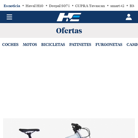
Es noticia
Haval H10
Deepal S07 i
CUPRA Tavascan
smart #2
BMW
Ofertas
COCHES
MOTOS
BICICLETAS
PATINETES
FURGONETAS
CAMI