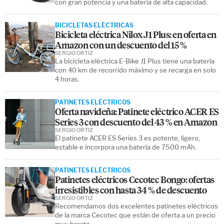
con gran potencia y una batería de alta capacidad.
BICICLETAS ELÉCTRICAS
Bicicleta eléctrica Nilox J1 Plus: en oferta en
Amazon con un descuento del 15 %
SERGIO ORTIZ
La bicicleta eléctrica E-Bike J1 Plus tiene una batería
con 40 km de recorrido máximo y se recarga en solo
4 horas.
PATINETES ELÉCTRICOS
Oferta navideña: Patinete eléctrico ACER ES
Series 3 con descuento del 43 % en Amazon
SERGIO ORTIZ
El patinete ACER ES Series 3 es potente, ligero,
estable e incorpora una batería de 7500 mAh.
PATINETES ELÉCTRICOS
Patinetes eléctricos Cecotec Bongo: ofertas
irresistibles con hasta 34 % de descuento
SERGIO ORTIZ
Recomendamos dos excelentes patinetes eléctricos
de la marca Cecotec que están de oferta a un precio
muy barato.