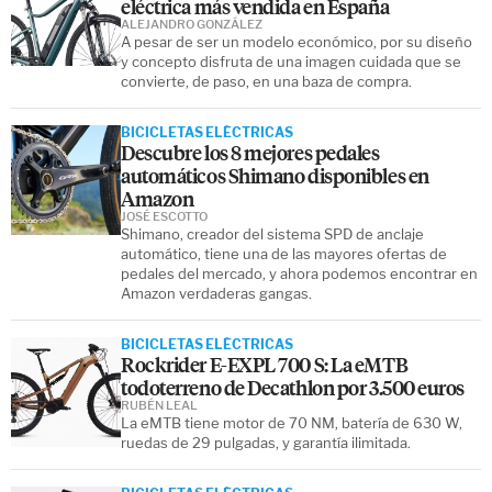
eléctrica más vendida en España
ALEJANDRO GONZÁLEZ
A pesar de ser un modelo económico, por su diseño
y concepto disfruta de una imagen cuidada que se
convierte, de paso, en una baza de compra.
BICICLETAS ELÉCTRICAS
Descubre los 8 mejores pedales
automáticos Shimano disponibles en
Amazon
JOSÉ ESCOTTO
Shimano, creador del sistema SPD de anclaje
automático, tiene una de las mayores ofertas de
pedales del mercado, y ahora podemos encontrar en
Amazon verdaderas gangas.
BICICLETAS ELÉCTRICAS
Rockrider E-EXPL 700 S: La eMTB
todoterreno de Decathlon por 3.500 euros
RUBÉN LEAL
La eMTB tiene motor de 70 NM, batería de 630 W,
ruedas de 29 pulgadas, y garantía ilimitada.