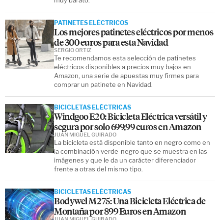
PATINETES ELÉCTRICOS
Los mejores patinetes eléctricos por menos
de 300 euros para esta Navidad
SERGIO ORTIZ
Te recomendamos esta selección de patinetes
eléctricos disponibles a precios muy bajos en
Amazon, una serie de apuestas muy firmes para
comprar un patinete en Navidad.
BICICLETAS ELÉCTRICAS
Windgoo E20: Bicicleta Eléctrica versátil y
segura por solo 699,99 euros en Amazon
JUAN MIGUEL GUIRADO
La bicicleta está disponible tanto en negro como en
la combinación verde-negro que se muestra en las
imágenes y que le da un carácter diferenciador
frente a otras del mismo tipo.
BICICLETAS ELÉCTRICAS
Bodywel M275: Una Bicicleta Eléctrica de
Montaña por 899 Euros en Amazon
JUAN MIGUEL GUIRADO