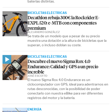
baterías distintas.
BICICLETAS ELÉCTRICAS
Decathlon rebaja 300€ la Rockrider E-
EXPL 520: e-MTB con componentes
premium
ALEJANDRO GONZÁLEZ
Se trata de un modelo que a pesar de su precio
muestra una dotación a la altura de bicicletas que la
superan, o incluso doblan su coste.
BICICLETAS ELÉCTRICAS
Descubre el nuevo Sigma Rox 4.0
Endurance: Calidad y GPS a un precio
increíble
JOSÉ ESCOTTO
El nuevo Sigma Rox 4.0 Endurance es un
ciclocomputador con GPS, ideal para adentrarnos en
rutas desconocidas, con la posibilidad de poder
conectarlo con nuestra eBike para ver diferentes
registros del motor y la batería.
ENERGÍA