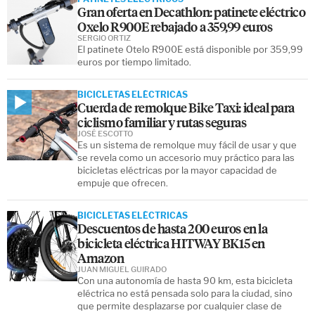
Gran oferta en Decathlon: patinete eléctrico
Oxelo R900E rebajado a 359,99 euros
SERGIO ORTIZ
El patinete Otelo R900E está disponible por 359,99
euros por tiempo limitado.
BICICLETAS ELÉCTRICAS
Cuerda de remolque Bike Taxi: ideal para
ciclismo familiar y rutas seguras
JOSÉ ESCOTTO
Es un sistema de remolque muy fácil de usar y que
se revela como un accesorio muy práctico para las
bicicletas eléctricas por la mayor capacidad de
empuje que ofrecen.
BICICLETAS ELÉCTRICAS
Descuentos de hasta 200 euros en la
bicicleta eléctrica HITWAY BK15 en
Amazon
JUAN MIGUEL GUIRADO
Con una autonomía de hasta 90 km, esta bicicleta
eléctrica no está pensada solo para la ciudad, sino
que permite desplazarse por cualquier clase de