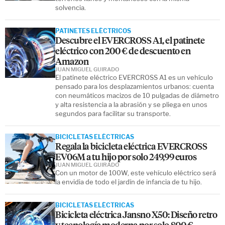
solvencia.
PATINETES ELÉCTRICOS
Descubre el EVERCROSS A1, el patinete
eléctrico con 200 € de descuento en
Amazon
JUAN MIGUEL GUIRADO
El patinete eléctrico EVERCROSS A1 es un vehículo
pensado para los desplazamientos urbanos: cuenta
con neumáticos macizos de 10 pulgadas de diámetro
y alta resistencia a la abrasión y se pliega en unos
segundos para facilitar su transporte.
BICICLETAS ELÉCTRICAS
Regala la bicicleta eléctrica EVERCROSS
EV06M a tu hijo por solo 249,99 euros
JUAN MIGUEL GUIRADO
Con un motor de 100W, este vehículo eléctrico será
la envidia de todo el jardín de infancia de tu hijo.
BICICLETAS ELÉCTRICAS
Bicicleta eléctrica Jansno X50: Diseño retro
y tecnología moderna por solo 800 €