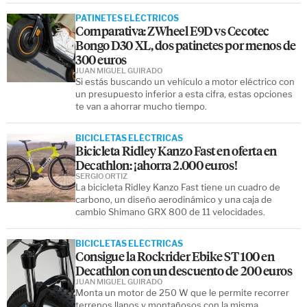
PATINETES ELÉCTRICOS
Comparativa: ZWheel E9D vs Cecotec
Bongo D30 XL, dos patinetes por menos de
300 euros
JUAN MIGUEL GUIRADO
Si estás buscando un vehículo a motor eléctrico con
un presupuesto inferior a esta cifra, estas opciones
te van a ahorrar mucho tiempo.
BICICLETAS ELÉCTRICAS
Bicicleta Ridley Kanzo Fast en oferta en
Decathlon: ¡ahorra 2.000 euros!
SERGIO ORTIZ
La bicicleta Ridley Kanzo Fast tiene un cuadro de
carbono, un diseño aerodinámico y una caja de
cambio Shimano GRX 800 de 11 velocidades.
BICICLETAS ELÉCTRICAS
Consigue la Rockrider Ebike ST 100 en
Decathlon con un descuento de 200 euros
JUAN MIGUEL GUIRADO
Monta un motor de 250 W que le permite recorrer
terrenos llanos y montañosos con la misma