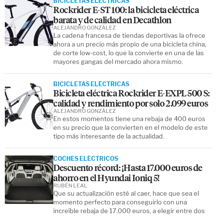
BICICLETAS ELÉCTRICAS
Rockrider E-ST 100: la bicicleta eléctrica
barata y de calidad en Decathlon
ALEJANDRO GONZÁLEZ
La cadena francesa de tiendas deportivas la ofrece
ahora a un precio más propio de una bicicleta china,
de corte low-cost, lo que la convierte en una de las
mayores gangas del mercado ahora mismo.
BICICLETAS ELÉCTRICAS
Bicicleta eléctrica Rockrider E-EXPL 500 S:
calidad y rendimiento por solo 2.099 euros
ALEJANDRO GONZÁLEZ
En estos momentos tiene una rebaja de 400 euros
en su precio que la convierten en el modelo de este
tipo más interesante de la actualidad.
COCHES ELÉCTRICOS
Descuento récord: ¡Hasta 17.000 euros de
ahorro en el Hyundai Ioniq 5!
RUBÉN LEAL
Que su actualización esté al caer, hace que sea el
momento perfecto para conseguirlo con una
increíble rebaja de 17.000 euros, a elegir entre dos