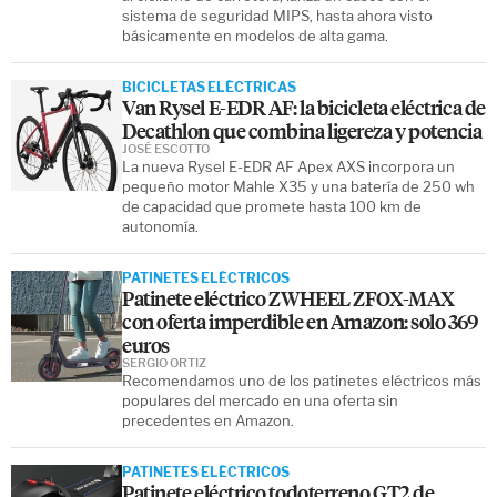
sistema de seguridad MIPS, hasta ahora visto
básicamente en modelos de alta gama.
BICICLETAS ELÉCTRICAS
Van Rysel E-EDR AF: la bicicleta eléctrica de
Decathlon que combina ligereza y potencia
JOSÉ ESCOTTO
La nueva Rysel E-EDR AF Apex AXS incorpora un
pequeño motor Mahle X35 y una batería de 250 wh
de capacidad que promete hasta 100 km de
autonomía.
PATINETES ELÉCTRICOS
Patinete eléctrico ZWHEEL ZFOX-MAX
con oferta imperdible en Amazon: solo 369
euros
SERGIO ORTIZ
Recomendamos uno de los patinetes eléctricos más
populares del mercado en una oferta sin
precedentes en Amazon.
PATINETES ELÉCTRICOS
Patinete eléctrico todoterreno GT2 de