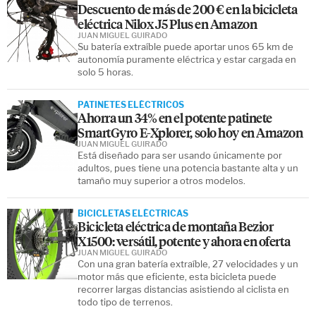
Descuento de más de 200 € en la bicicleta
eléctrica Nilox J5 Plus en Amazon
JUAN MIGUEL GUIRADO
Su batería extraíble puede aportar unos 65 km de
autonomía puramente eléctrica y estar cargada en
solo 5 horas.
PATINETES ELÉCTRICOS
Ahorra un 34% en el potente patinete
SmartGyro E-Xplorer, solo hoy en Amazon
JUAN MIGUEL GUIRADO
Está diseñado para ser usando únicamente por
adultos, pues tiene una potencia bastante alta y un
tamaño muy superior a otros modelos.
BICICLETAS ELÉCTRICAS
Bicicleta eléctrica de montaña Bezior
X1500: versátil, potente y ahora en oferta
JUAN MIGUEL GUIRADO
Con una gran batería extraíble, 27 velocidades y un
motor más que eficiente, esta bicicleta puede
recorrer largas distancias asistiendo al ciclista en
todo tipo de terrenos.