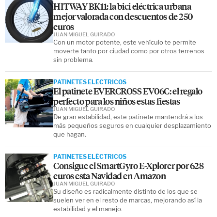
HITWAY BK11: la bici eléctrica urbana
mejor valorada con descuentos de 250
euros
JUAN MIGUEL GUIRADO
Con un motor potente, este vehículo te permite
moverte tanto por ciudad como por otros terrenos
sin problema.
PATINETES ELÉCTRICOS
El patinete EVERCROSS EV06C: el regalo
perfecto para los niños estas fiestas
JUAN MIGUEL GUIRADO
De gran estabilidad, este patinete mantendrá a los
más pequeños seguros en cualquier desplazamiento
que hagan.
PATINETES ELÉCTRICOS
Consigue el SmartGyro E-Xplorer por 628
euros esta Navidad en Amazon
JUAN MIGUEL GUIRADO
Su diseño es radicalmente distinto de los que se
suelen ver en el resto de marcas, mejorando así la
estabilidad y el manejo.