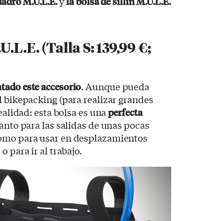
uadro M.U.L.E.
y
la bolsa de sillín M.U.L.E.
.L.E. (Talla S: 139,99 €;
tado este accesorio
. Aunque pueda
l bikepacking (para realizar grandes
ealidad: esta bolsa es una
perfecta
tanto para las salidas de unas pocas
como para usar en desplazamientos
 para ir al trabajo.