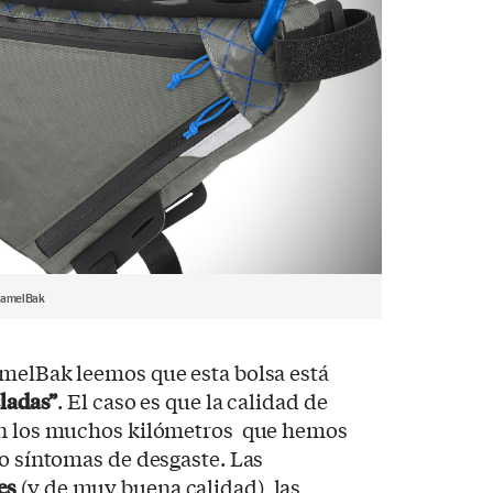
amelBak
amelBak leemos que esta bolsa está
cladas”
. El caso es que la calidad de
en los muchos kilómetros que hemos
do síntomas de desgaste. Las
es
(y de muy buena calidad), las