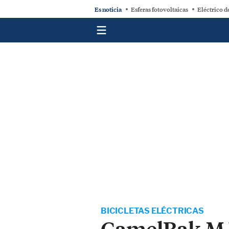
Es noticia
Esferas fotovoltaicas
Eléctrico d
BICICLETAS ELÉCTRICAS
CamelBak M.U