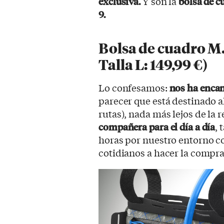
exclusiva.
Y son la
bolsa de c
9.
Bolsa de cuadro M.U
Talla L: 149,99 €)
Lo confesamos:
nos ha encan
parecer que está destinado a
rutas), nada más lejos de la r
compañera para el día a día
, 
horas por nuestro entorno 
cotidianos a hacer la compra o