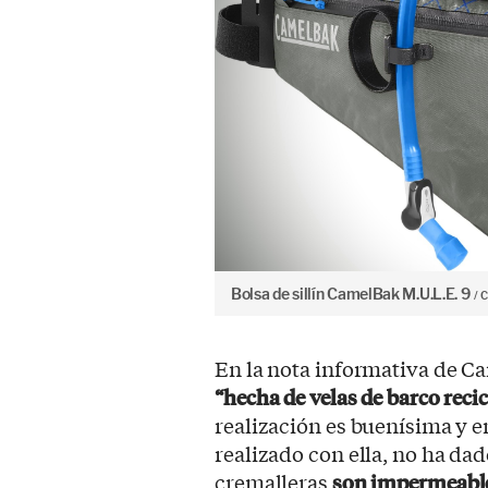
Bolsa de sillín CamelBak M.U.L.E. 9
C
En la nota informativa de C
“hecha de velas de barco reci
realización es buenísima y 
realizado con ella, no ha da
cremalleras
son impermeabl