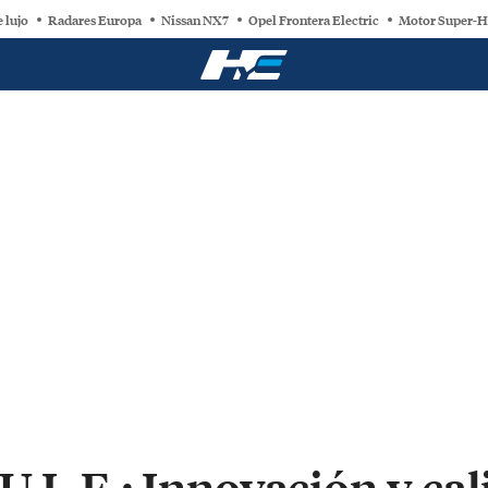
e lujo
Radares Europa
Nissan NX7
Opel Frontera Electric
Motor Super-H
.L.E.: Innovación y cal