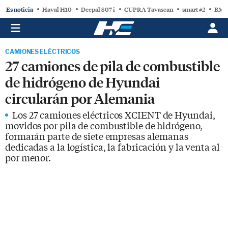
Es noticia
Haval H10
Deepal S07 i
CUPRA Tavascan
smart #2
BMW
CAMIONES ELÉCTRICOS
27 camiones de pila de combustible
de hidrógeno de Hyundai
circularán por Alemania
Los 27 camiones eléctricos XCIENT de Hyundai,
movidos por pila de combustible de hidrógeno,
formarán parte de siete empresas alemanas
dedicadas a la logística, la fabricación y la venta al
por menor.