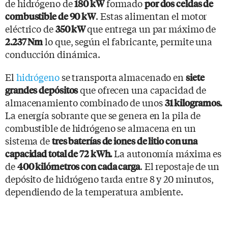
de hidrógeno de
formado
180 kW
por dos celdas de
. Estas alimentan el motor
combustible de 90 kW
eléctrico de
que entrega un par máximo de
350 kW
lo que, según el fabricante, permite una
2.237 Nm
conducción dinámica.
El
hidrógeno
se transporta almacenado en
siete
que ofrecen una capacidad de
grandes depósitos
almacenamiento combinado de unos
31 kilogramos.
La energía sobrante que se genera en la pila de
combustible de hidrógeno se almacena en un
sistema de
tres baterías de iones de litio con una
La autonomía máxima es
capacidad total de 72 kWh.
de
. El repostaje de un
400 kilómetros con cada carga
depósito de hidrógeno tarda entre 8 y 20 minutos,
dependiendo de la temperatura ambiente.