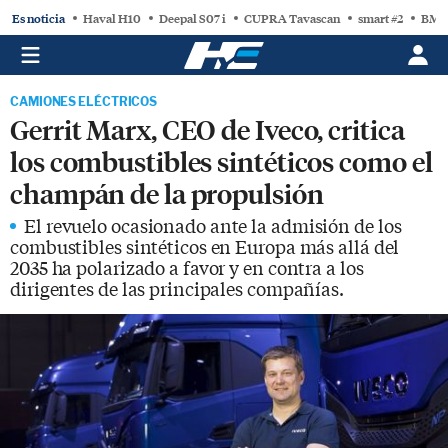
Es noticia
Haval H10
Deepal S07 i
CUPRA Tavascan
smart #2
BMW
CAMIONES ELÉCTRICOS
Gerrit Marx, CEO de Iveco, critica
los combustibles sintéticos como el
champán de la propulsión
El revuelo ocasionado ante la admisión de los
combustibles sintéticos en Europa más allá del
2035 ha polarizado a favor y en contra a los
dirigentes de las principales compañías.