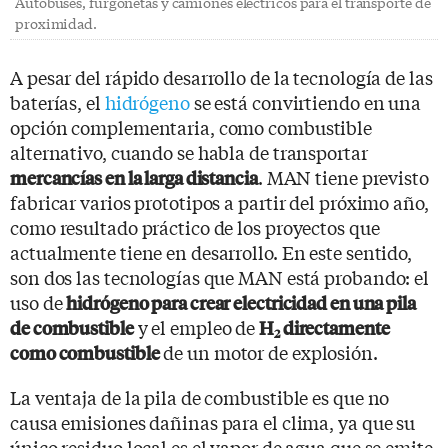
Autobuses, furgonetas y camiones eléctricos para el transporte de
proximidad.
A pesar del rápido desarrollo de la tecnología de las
baterías, el
hidrógeno
se está convirtiendo en una
opción complementaria, como combustible
alternativo, cuando se habla de transportar
. MAN tiene previsto
mercancías en la larga distancia
fabricar varios prototipos a partir del próximo año,
como resultado práctico de los proyectos que
actualmente tiene en desarrollo. En este sentido,
son dos las tecnologías que MAN está probando: el
uso de
hidrógeno para crear electricidad en una pila
y el empleo de
de combustible
H
directamente
2
de un motor de explosión.
como combustible
La ventaja de la pila de combustible es que no
causa emisiones dañinas para el clima, ya que su
único residuo local es el vapor de agua que se emite