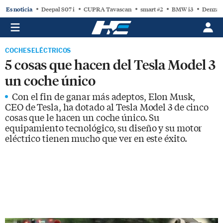
Es noticia
Deepal S07 i
CUPRA Tavascan
smart #2
BMW i3
Denza 
COCHES ELÉCTRICOS
5 cosas que hacen del Tesla Model 3
un coche único
Con el fin de ganar más adeptos, Elon Musk,
CEO de Tesla, ha dotado al Tesla Model 3 de cinco
cosas que le hacen un coche único. Su
equipamiento tecnológico, su diseño y su motor
eléctrico tienen mucho que ver en este éxito.