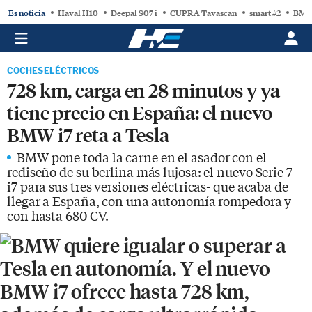
Es noticia
Haval H10
Deepal S07 i
CUPRA Tavascan
smart #2
BMW
COCHES ELÉCTRICOS
728 km, carga en 28 minutos y ya
tiene precio en España: el nuevo
BMW i7 reta a Tesla
BMW pone toda la carne en el asador con el
rediseño de su berlina más lujosa: el nuevo Serie 7 -
i7 para sus tres versiones eléctricas- que acaba de
llegar a España, con una autonomía rompedora y
con hasta 680 CV.