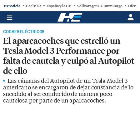
Es noticia
Geely E2
España y la UE
Volkswagen ID. Buzz Cargo
Oferta
COCHES ELÉCTRICOS
El aparcacoches que estrelló un
Tesla Model 3 Performance por
falta de cautela y culpó al Autopilot
de ello
Las cámaras del Autopilot de un Tesla Model 3
americano se encargaron de dejar constancia de lo
sucedido al ser conducido de manera poco
cautelosa por parte de un aparcacoches.