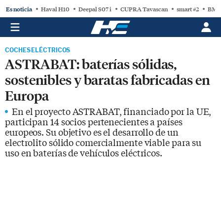
Es noticia
Haval H10
Deepal S07 i
CUPRA Tavascan
smart #2
BMW
COCHES ELÉCTRICOS
ASTRABAT: baterías sólidas,
sostenibles y baratas fabricadas en
Europa
En el proyecto ASTRABAT, financiado por la UE,
participan 14 socios pertenecientes a países
europeos. Su objetivo es el desarrollo de un
electrolito sólido comercialmente viable para su
uso en baterías de vehículos eléctricos.