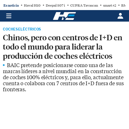
Es noticia
Haval H10
Deepal S07 i
CUPRA Tavascan
smart #2
BMW
COCHES ELÉCTRICOS
Chinos, pero con centros de I+D en
todo el mundo para liderar la
producción de coches eléctricos
BAIC pretende posicionarse como una de las
marcas líderes a nivel mundial en la construcción
de coches 100% eléctricos y, para ello, actualmente
cuenta o colabora con 7 centros de I+D fuera de sus
fronteras.