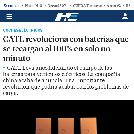
Es noticia
Haval H10
Deepal S07 i
CUPRA Tavascan
smart #2
BMW
COCHES ELÉCTRICOS
CATL revoluciona con baterías que
se recargan al 100% en solo un
minuto
CATL lleva años liderando el campo de las
baterías para vehículos eléctricos. La compañía
china acaba de anunciar una importante
revolución que podría acabar con los problemas de
carga.