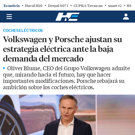
Es noticia
Haval H10
Deepal S07 i
CUPRA Tavascan
smart #2
BMW
COCHES ELÉCTRICOS
Volkswagen y Porsche ajustan su
estrategia eléctrica ante la baja
demanda del mercado
Oliver Blume, CEO del Grupo Volkswagen admite
que, mirando hacia el futuro, hay que hacer
importantes modificaciones. Porsche rebajará su
ambición sobre los coches eléctricos.