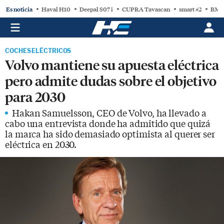
Es noticia
Haval H10
Deepal S07 i
CUPRA Tavascan
smart #2
BMW
COCHES ELÉCTRICOS
Volvo mantiene su apuesta eléctrica
pero admite dudas sobre el objetivo
para 2030
Hakan Samuelsson, CEO de Volvo, ha llevado a
cabo una entrevista donde ha admitido que quizá
la marca ha sido demasiado optimista al querer ser
eléctrica en 2030.