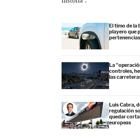
El timo de la 
playero que p
pertenencia
La "operación
controles, he
las carretera
Luis Cabra, d
regulación so
quedar corta”
europeas