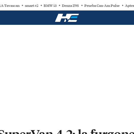
A Tavascan
smart #2
BMW i3
Denza Z9S
Prueba Can-Am Pulse
Apter
SuperVan 4.2: la furgone