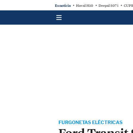
Es noticia
Haval H10
Deepal S07 i
CUPR
FURGONETAS ELÉCTRICAS
Ford Transit 