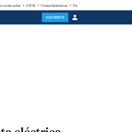
a coche solar
GWM
Ventas históricas
Turbina eólica
SUSCRÍBETE
ta eléctrica