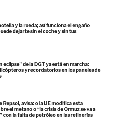
botella y la rueda; así funciona el engaño
uede dejarte sin el coche y sin tus
s
 eclipse" de la DGT ya está en marcha:
licópteros y recordatorios en los paneles de
s
e Repsol, avisa: o la UE modifica esta
bre el metano o “la crisis de Ormuz se va a
 con la falta de petróleo en las refinerías