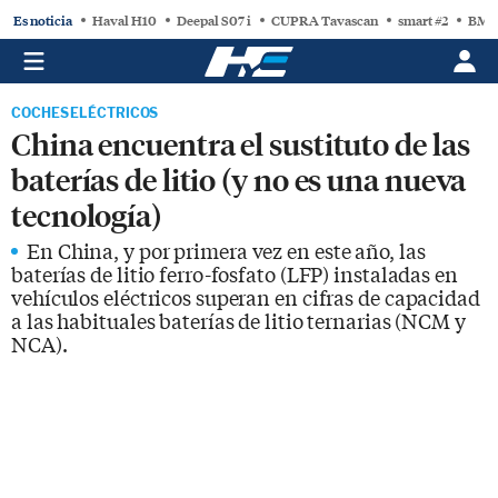
Es noticia
Haval H10
Deepal S07 i
CUPRA Tavascan
smart #2
BMW
COCHES ELÉCTRICOS
China encuentra el sustituto de las
baterías de litio (y no es una nueva
tecnología)
En China, y por primera vez en este año, las
baterías de litio ferro-fosfato (LFP) instaladas en
vehículos eléctricos superan en cifras de capacidad
a las habituales baterías de litio ternarias (NCM y
NCA).