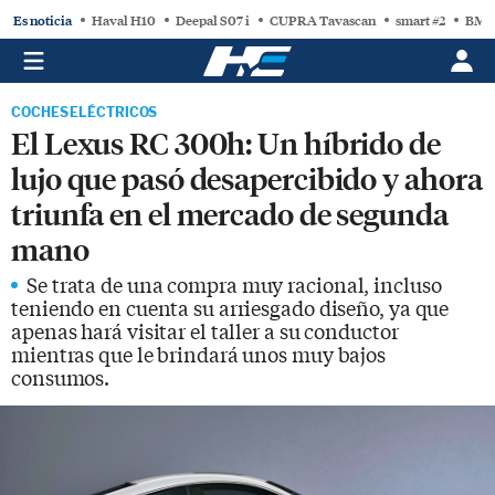
Es noticia
Haval H10
Deepal S07 i
CUPRA Tavascan
smart #2
BMW
COCHES ELÉCTRICOS
El Lexus RC 300h: Un híbrido de
lujo que pasó desapercibido y ahora
triunfa en el mercado de segunda
mano
Se trata de una compra muy racional, incluso
teniendo en cuenta su arriesgado diseño, ya que
apenas hará visitar el taller a su conductor
mientras que le brindará unos muy bajos
consumos.