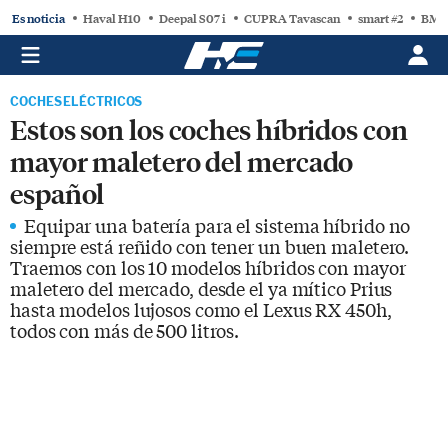
Es noticia
Haval H10
Deepal S07 i
CUPRA Tavascan
smart #2
BMW
COCHES ELÉCTRICOS
Estos son los coches híbridos con
mayor maletero del mercado
español
Equipar una batería para el sistema híbrido no
siempre está reñido con tener un buen maletero.
Traemos con los 10 modelos híbridos con mayor
maletero del mercado, desde el ya mítico Prius
hasta modelos lujosos como el Lexus RX 450h,
todos con más de 500 litros.