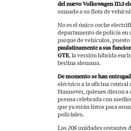
del nuevo Volkswagen ID.3 el
sumado a su flota de vehícul
No es el único coche electri
departamento de policía en 
parque de vehículos, puesto 
paulatinamente a sus funcion
GTE
, la versión híbrida enc
berlina alemana.
De momento se han entregado
eléctrico a la oficina central 
Hannover, quienes dieron a 
prensa celebrada con medios
que ya están listos para as
policiales.
Las 205 unidades restantes de