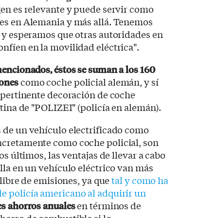
gen es relevante y puede servir como
es en Alemania y más allá. Tenemos
s y esperamos que otras autoridades en
fíen en la movilidad eléctrica".
encionados, éstos se suman a los 160
iones
como coche policial alemán, y sí
a pertinente decoración de coche
atina de "POLIZEI" (policía en alemán).
 de un vehículo electrificado como
ncretamente como coche policial, son
os últimos, las ventajas de llevar a cabo
lla en un vehículo eléctrico van más
 libre de emisiones, ya que
tal y como ha
 policía americano al adquirir un
es ahorros anuales
en términos de