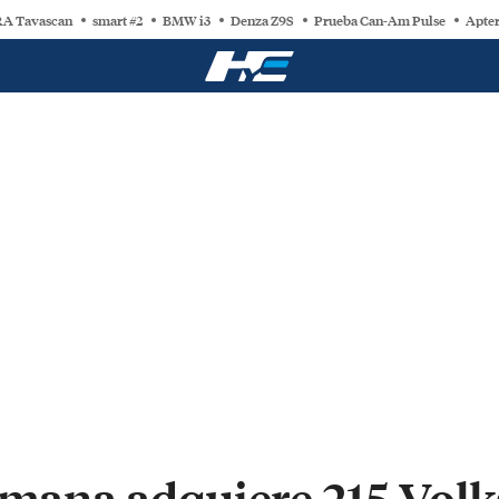
A Tavascan
smart #2
BMW i3
Denza Z9S
Prueba Can-Am Pulse
Apter
lemana adquiere 215 Vol