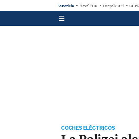
Es noticia
Haval H10
Deepal S07 i
CUPR
COCHES ELÉCTRICOS
La Polizei a