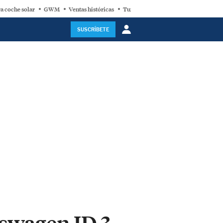
a coche solar
GWM
Ventas históricas
Turbina eólica
SUSCRÍBETE
kswagen ID.3