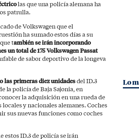
éctrico
las que una policía alemana ha
os patrulla.
ficado de Volkswagen que el
cuestión ha sumado estos días a su
que t
ambién se irán incorporando
es un total de 175 Volkswagen Passat
hufable de sabor deportivo de la longeva
 las primeras diez unidades
del ID.3
Lo m
de la policía de Baja Sajonia, en
conocer la adquisición en una rueda de
 locales y nacionales alemanes. Coches
umir sus nuevas funciones como coches
 estos ID.3 de policía se irán