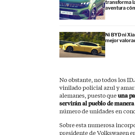
transforma l
aventura cóm
Ni BYD ni Xia
mejor valora
No obstante, no todos los ID.
vinilado policial azul y amar
alemanes, puesto que
una pa
servirán al pueblo de manera
número de unidades en concr
Sobre esta numerosa incorpo
presidente de Volkswagen en