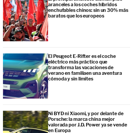
aranceles a los coches híbridos
enchufables chinos: sin un 30% más
baratos que los europeos
El Peugeot E-Rifter es el coche
eléctrico más práctico que
transforma las vacaciones de
verano en familiaen una aventura
cómoda y sin límites
Ni BYD ni Xiaomi, y por delante de
Porsche: la marca china mejor
valorada por J.D. Power ya se vende
en Europa