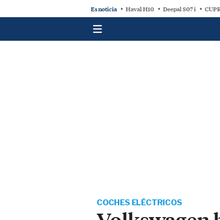
Es noticia
Haval H10
Deepal S07 i
CUPR
COCHES ELÉCTRICOS
Volkswagen b