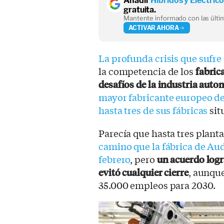
Añadir
Híbridos y Eléctric
gratuita.
Mantente informado con las últim
ACTIVAR AHORA
La profunda crisis que sufr
la competencia de los
fabric
desafíos de la industria auto
mayor fabricante europeo de 
hasta tres de sus fábricas
sit
Parecía que hasta tres plant
camino que la fábrica de Aud
febrero
, pero
un acuerdo logr
evitó cualquier cierre
, aunque
35.000 empleos para 2030.