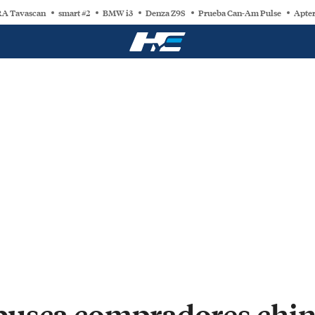
A Tavascan
smart #2
BMW i3
Denza Z9S
Prueba Can-Am Pulse
Apter
usca compradores chin