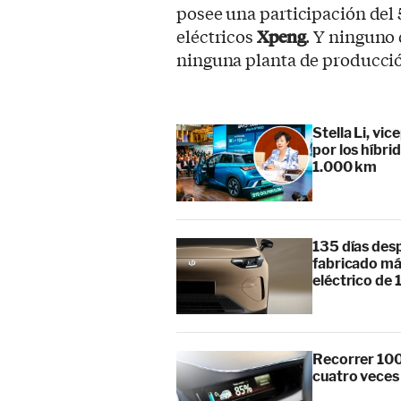
posee una participación del
eléctricos
Xpeng
. Y ninguno
ninguna planta de producció
Stella Li, vi
por los híbr
1.000 km
135 días des
fabricado má
eléctrico de 
Recorrer 100
cuatro veces