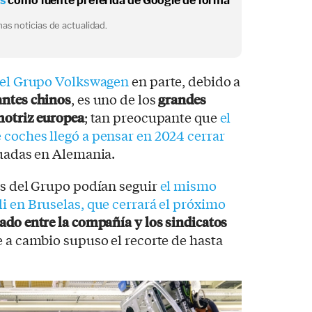
os
como fuente preferida de Google de forma
as noticias de actualidad.
e el Grupo Volkswagen
en parte, debido a
antes chinos
, es uno de los
grandes
motriz europea
; tan preocupante que
el
coches llegó a pensar en 2024 cerrar
uadas en Alemania.
as del Grupo podían seguir
el mismo
i en Bruselas, que cerrará el próximo
ado entre la compañía y los sindicatos
 a cambio supuso el recorte de hasta