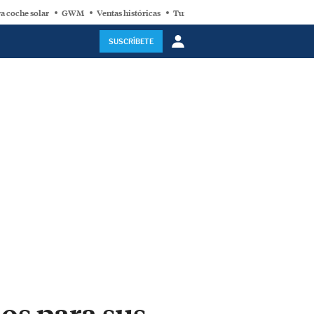
a coche solar
GWM
Ventas históricas
Turbina eólica
SUSCRÍBETE
os para sus