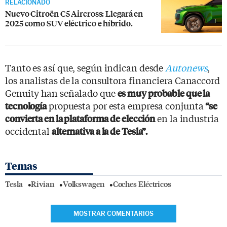
RELACIONADO
Nuevo Citroën C5 Aircross: Llegará en
2025 como SUV eléctrico e híbrido.
Tanto es así que, según indican desde
Autonews
,
los analistas de la consultora financiera Canaccord
Genuity han señalado que
es muy probable que la
propuesta por esta empresa conjunta
tecnología
“se
en la industria
convierta en la plataforma de elección
occidental
alternativa a la de Tesla”.
Temas
Tesla
Rivian
Volkswagen
Coches Eléctricos
MOSTRAR COMENTARIOS