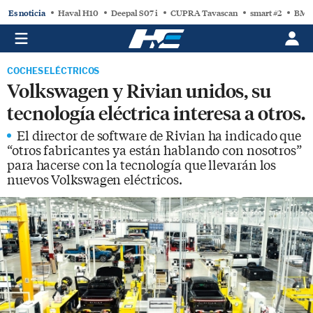
Es noticia
Haval H10
Deepal S07 i
CUPRA Tavascan
smart #2
BMW
COCHES ELÉCTRICOS
Volkswagen y Rivian unidos, su
tecnología eléctrica interesa a otros.
El director de software de Rivian ha indicado que
“otros fabricantes ya están hablando con nosotros”
para hacerse con la tecnología que llevarán los
nuevos Volkswagen eléctricos.