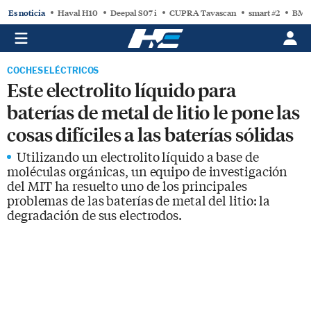
Es noticia
Haval H10
Deepal S07 i
CUPRA Tavascan
smart #2
BMW
COCHES ELÉCTRICOS
Este electrolito líquido para
baterías de metal de litio le pone las
cosas difíciles a las baterías sólidas
Utilizando un electrolito líquido a base de
moléculas orgánicas, un equipo de investigación
del MIT ha resuelto uno de los principales
problemas de las baterías de metal del litio: la
degradación de sus electrodos.