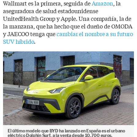
Wallmart es la primera, seguida de
Amazon
, la
aseguradora de salud estadounidense
UnitedHealth Group y Apple. Una compañía, la de
la manzana, que ha hecho que el dueño de OMODA
y JAECOO tenga que
cambiar el nombre a su futuro
SUV híbrido
.
El último modelo que BYD ha lanzado en España es el urbano
eléctrico Dolphin Surf, a la venta desde 10.700 euros.