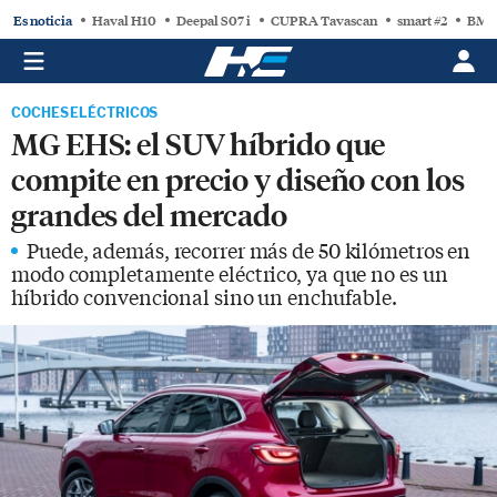
Es noticia
Haval H10
Deepal S07 i
CUPRA Tavascan
smart #2
BMW
COCHES ELÉCTRICOS
MG EHS: el SUV híbrido que
compite en precio y diseño con los
grandes del mercado
Puede, además, recorrer más de 50 kilómetros en
modo completamente eléctrico, ya que no es un
híbrido convencional sino un enchufable.