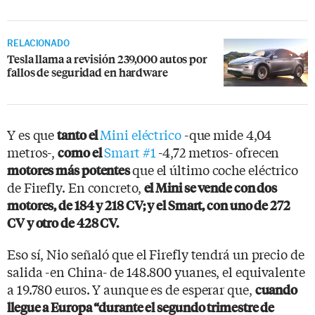
RELACIONADO
Tesla llama a revisión 239,000 autos por
fallos de seguridad en hardware
Y es que
Mini eléctrico
-que mide 4,04
tanto el
metros-,
Smart #1
-4,72 metros- ofrecen
como el
que el último coche eléctrico
motores más potentes
de Firefly. En concreto,
el Mini se vende con dos
motores, de 184 y 218 CV; y el Smart, con uno de 272
CV y otro de 428 CV.
Eso sí, Nio señaló que el Firefly tendrá un precio de
salida -en China- de 148.800 yuanes, el equivalente
a 19.780 euros. Y aunque es de esperar que,
cuando
llegue a Europa “durante el segundo trimestre de