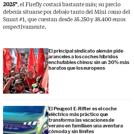
, el Firefly costará bastante más; su precio
2025”
debería situarse por debajo tanto del Mini como del
Smart #1, que cuestan desde 35.250 y 38.400 euros
respectivamente.
El principal sindicato alemán pide
aranceles a los coches híbridos
enchufables chinos: sin un 30% más
baratos que los europeos
El Peugeot E-Rifter es el coche
eléctrico más práctico que
transforma las vacaciones de
verano en familiaen una aventura
cómoda y sin límites