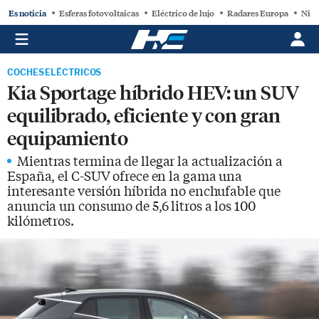
Es noticia
Esferas fotovoltaicas
Eléctrico de lujo
Radares Europa
Niss
COCHES ELÉCTRICOS
Kia Sportage híbrido HEV: un SUV
equilibrado, eficiente y con gran
equipamiento
Mientras termina de llegar la actualización a
España, el C-SUV ofrece en la gama una
interesante versión híbrida no enchufable que
anuncia un consumo de 5,6 litros a los 100
kilómetros.