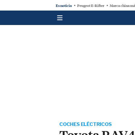
Es noticia
Peugeot E-Rifter
Marca china má
COCHES ELÉCTRICOS
Toyota RAV4 l