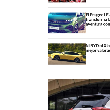
El Peugeot E-
transforma l
aventura cóm
Ni BYD ni Xia
mejor valora