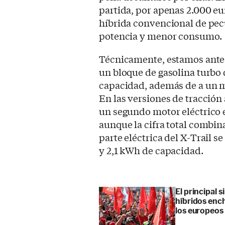
partida, por apenas 2.000 e
híbrida convencional de pe
potencia y menor consumo.
Técnicamente, estamos ante 
un bloque de gasolina turbo de
capacidad, además de a un m
En las versiones de tracción
un segundo motor eléctrico e
aunque la cifra total combin
parte eléctrica del X-Trail se
y 2,1 kWh de capacidad.
El principal 
híbridos enc
los europeos