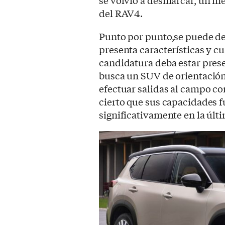
se volvió a desmarcar, un me
del RAV4.
Punto por punto,se puede dec
presenta características y c
candidatura deba estar prese
busca un SUV de orientación
efectuar salidas al campo c
cierto que sus capacidades f
significativamente en la últi