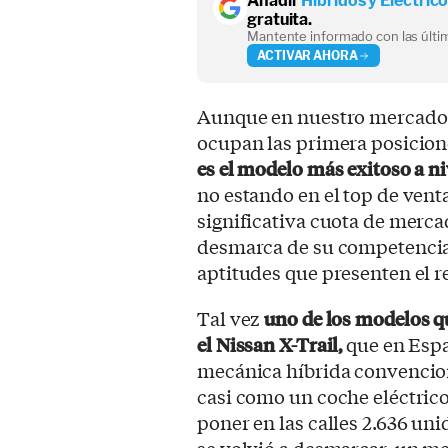
Añadir
Híbridos y Eléctric
gratuita.
Mantente informado con las últim
ACTIVAR AHORA
Aunque en nuestro mercado 
ocupan las primera posicione
es el modelo más exitoso a ni
no estando en el top de vent
significativa cuota de merca
desmarca de su competencia
aptitudes que presenten el r
Tal vez
uno de los modelos qu
el Nissan X-Trail,
que en Espa
mecánica híbrida convencion
casi como un coche eléctric
poner en las calles 2.636 un