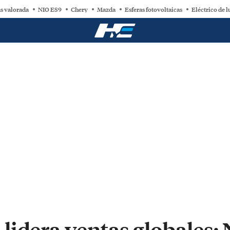
s valorada
NIO ES9
Chery
Mazda
Esferas fotovoltaicas
Eléctrico de l
idera ventas globales; 