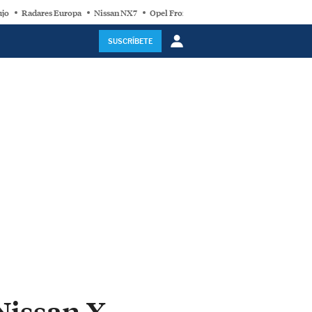
ujo
Radares Europa
Nissan NX7
Opel Frontera Electric
Motor Super-Híb
SUSCRÍBETE
Nissan X-