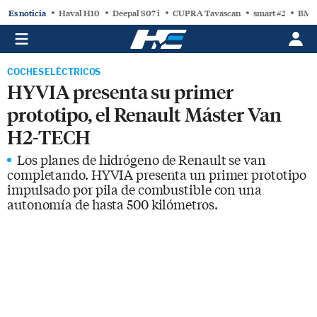
Es noticia
Haval H10
Deepal S07 i
CUPRA Tavascan
smart #2
BMW
COCHES ELÉCTRICOS
HYVIA presenta su primer
prototipo, el Renault Máster Van
H2-TECH
Los planes de hidrógeno de Renault se van
completando. HYVIA presenta un primer prototipo
impulsado por pila de combustible con una
autonomía de hasta 500 kilómetros.