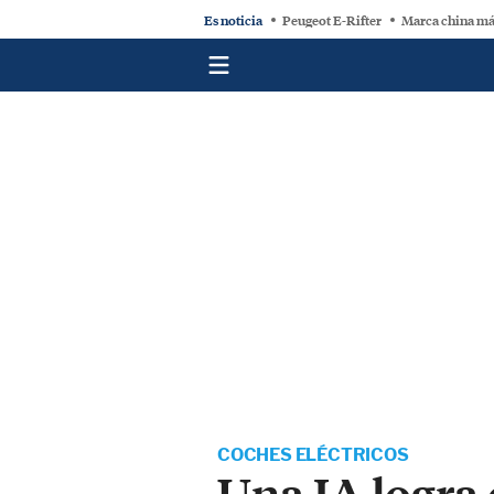
Es noticia
Peugeot E-Rifter
Marca china má
COCHES ELÉCTRICOS
Una IA logra 