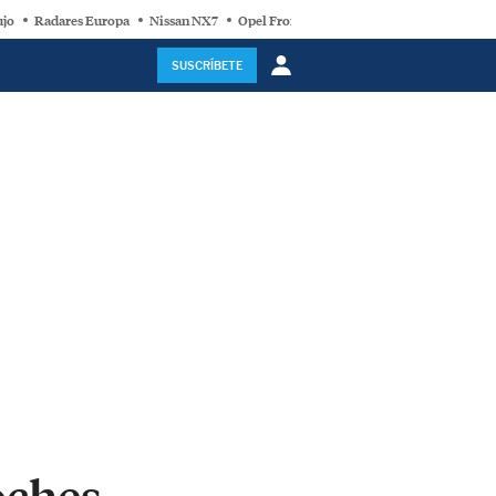
ujo
Radares Europa
Nissan NX7
Opel Frontera Electric
Motor Super-Híb
SUSCRÍBETE
oches