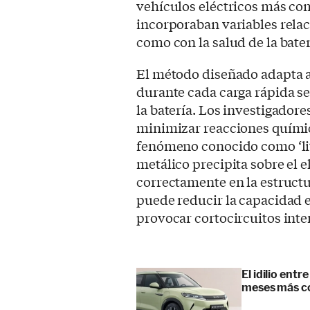
vehículos eléctricos más c
incorporaban variables relac
como con la salud de la bater
El método diseñado adapta a
durante cada carga rápida se
la batería. Los investigadore
minimizar reacciones químic
fenómeno conocido como ‘lith
metálico precipita sobre el 
correctamente en la estructu
puede reducir la capacidad e
provocar cortocircuitos inte
El idilio ent
meses más co