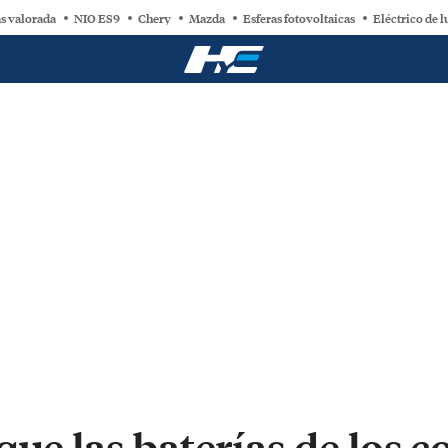
s valorada
NIO ES9
Chery
Mazda
Esferas fotovoltaicas
Eléctrico de l
que las baterías de los c