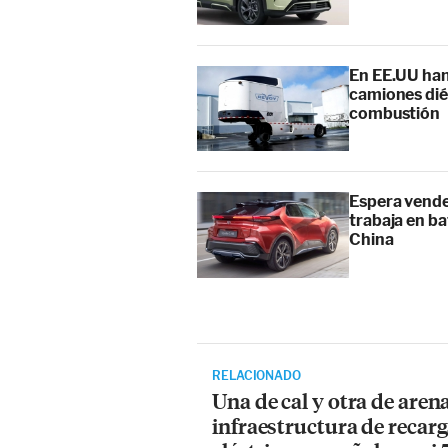
En EE.UU han
camiones diés
combustión
Espera vende
trabaja en ba
China
RELACIONADO
Una de cal y otra de arena
infraestructura de recar